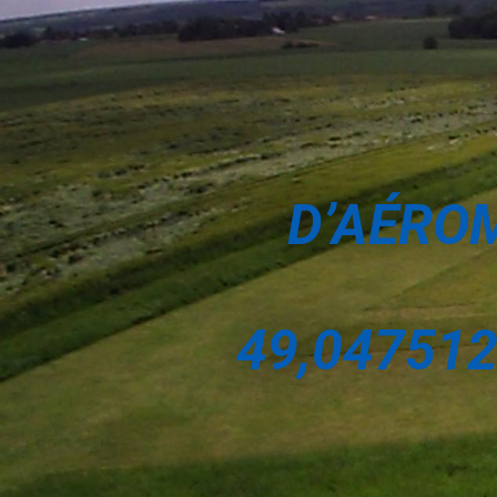
D’AÉROM
49,047