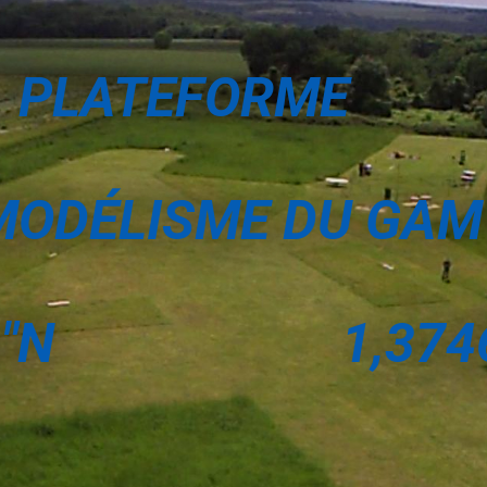
PLATEFORME
ODÉLISME DU GAM 
512″N 1,3746